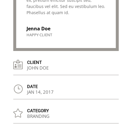
ex, pretium efficitur suscipit sed,
faucibus vel elit. Sed eu vestibulum leo.
Phasellus at quam id.
Jenna Doe
HAPPY CLIENT

CLIENT
JOHN DOE
}
DATE
JAN 14, 2017

CATEGORY
BRANDING